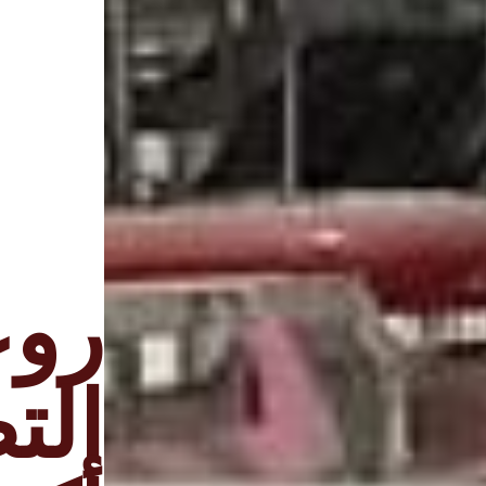
روع
الت