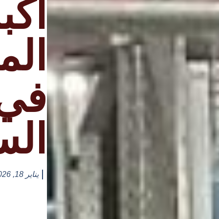
أكب
الم
في
الس
يناير 18, 2026