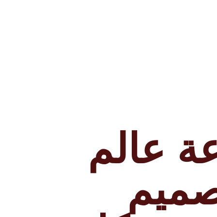
ة عالم
صميم